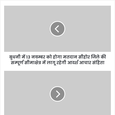
o
u
r
E
m
a
i
l
a
d
d
बुधनी में 13 नवम्बर को होगा मतदान सीहोर जिले की
r
सम्पूर्ण सीमाक्षेत्र में लागू रहेगी आदर्श आचार संहिता
e
s
s