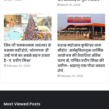
March 31, 2026
शिव जी चमकधमक आडम्बर से
रुद्राक्ष महोत्सव कुबेरेश्वर धाम
प्रसन्न नहीं होते, ‘भोलापन’ ही
सीहोर : सर्वसुविधायुक्त धार्मिक
उन्हें पाने का सबसे सहज रास्ता
आयोजन की तैयारियां अंतिम
है- पं. प्रदीप मिश्रा’
चरण में, पण्डित प्रदीप मिश्रा की
अपील- श्रद्धालु एक पौधा अवश्य
February 20, 2026
रोपें..
February 10, 2026
Most Viewed Posts