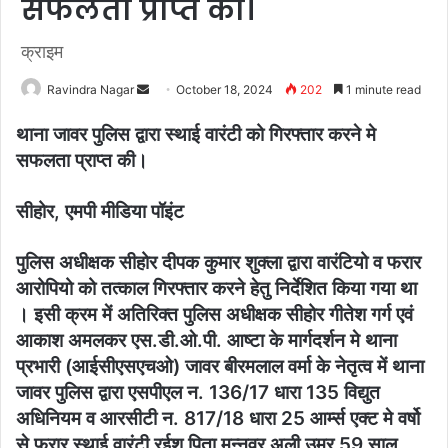
सफलता प्राप्त की।
क्राइम
Ravindra Nagar
S
October 18, 2024
202
1 minute read
e
थाना जावर पुलिस द्वारा स्थाई वारंटी को गिरफ्तार करने मे
n
सफलता प्राप्त की।
d
a
सीहोर, एमपी मीडिया पॉइंट
n
e
m
पुलिस अधीक्षक सीहोर दीपक कुमार शुक्ला द्वारा वारंटियो व फरार
a
आरोपियो को तत्काल गिरफ्तार करने हेतु निर्देशित किया गया था
i
। इसी क्रम में अतिरिक्त पुलिस अधीक्षक सीहोर गीतेश गर्ग एवं
l
आकाश अमलकर एस.डी.ओ.पी. आष्टा के मार्गदर्शन मे थाना
प्रभारी (आईसीएसएचओ) जावर बीरमलाल वर्मा के नेतृत्व में थाना
जावर पुलिस द्वारा एसपीएल न. 136/17 धारा 135 विद्युत
अधिनियम व आरसीटी न. 817/18 धारा 25 आर्म्स एक्ट मे वर्षो
से फरार स्थाई वारंटी रईश पिता मुन्नवर अली उम्र 59 साल