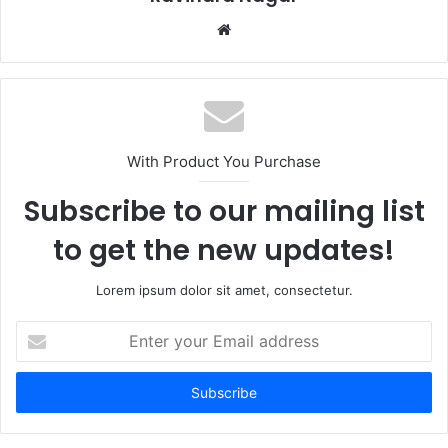
W
e
b
s
i
t
With Product You Purchase
e
Subscribe to our mailing list
to get the new updates!
Lorem ipsum dolor sit amet, consectetur.
E
n
t
e
r
y