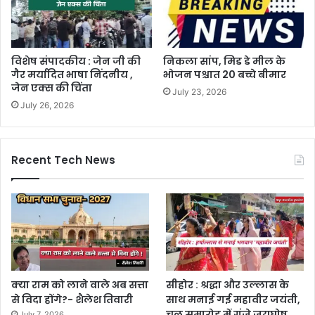
विशेष संपादकीय : जेन जी की
निकला सांप, मिड डे मील के
गैर मर्यादित भाषा निंदनीय ,
भोजन पश्चात 20 बच्चे बीमार
जेन एक्स की चिंता
July 23, 2026
July 26, 2026
Recent Tech News
क्या राम को लाने वाले अब सत्ता
सीहोर : श्रद्धा और उल्लास के
से विदा होंगे?- शैलेश तिवारी
साथ मनाई गई महावीर जयंती,
चल समारोह में गूंजे जयघोष
July 7, 2026