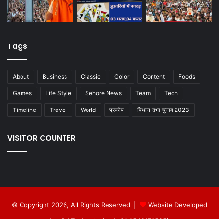
Tags
About
Business
Classic
Color
Content
Foods
Games
Life Style
Sehore News
Team
Tech
Timeline
Travel
World
प्रकोप
विधान सभा चुनाव 2023
VISITOR COUNTER
© Copyright 2026, All Rights Reserved |
Website Developed