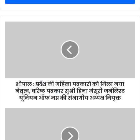
r
y
o
u
r
E
m
a
i
l
a
d
d
भोपाल : प्रदेश की महिला पत्रकारों को मिला नया
r
नेतृत्व, वरिष्ठ पत्रकार सुश्री हिना मंसूरी जर्नलिस्ट
e
यूनियन ऑफ मप्र की संभागीय अध्यक्ष नियुक्त
s
s