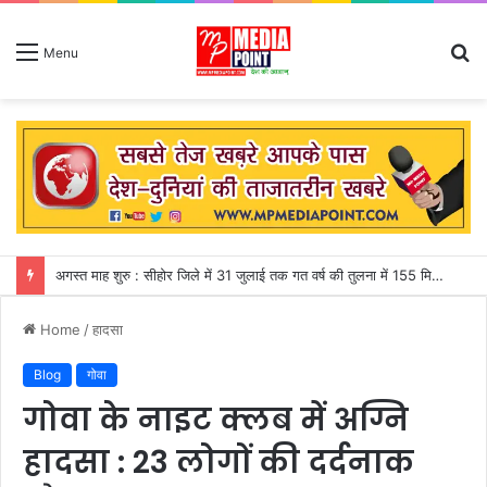
S
Menu
fo
जापान : शक्तिशाली भूकंप से शॉपिंग मॉल की दूसरी मंजिल ढही, मकवे में फंसे 50 से अधिक लोग
Home
/
हादसा
Blog
गोवा
गोवा के नाइट क्लब में अग्नि
हादसा : 23 लोगों की दर्दनाक