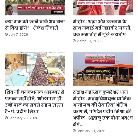
क्या राम को लाने वाले अब सत्ता
सीहोर : श्रद्धा और उल्लास के
से विदा होंगे?- शैलेश तिवारी
साथ मनाई गई महावीर जयंती,
चल समारोह में गूंजे जयघोष
July 7, 2026
March 31, 2026
शिव जी चमकधमक आडम्बर से
रुद्राक्ष महोत्सव कुबेरेश्वर धाम
प्रसन्न नहीं होते, ‘भोलापन’ ही
सीहोर : सर्वसुविधायुक्त धार्मिक
उन्हें पाने का सबसे सहज रास्ता
आयोजन की तैयारियां अंतिम
है- पं. प्रदीप मिश्रा’
चरण में, पण्डित प्रदीप मिश्रा की
अपील- श्रद्धालु एक पौधा अवश्य
February 20, 2026
रोपें..
February 10, 2026