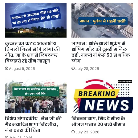
कुदरत का कहर: आकाशीय
जापान : शक्तिशाली भूकंप से
बिजली गिरने से 14 लोगों की
शॉपिंग मॉल की दूसरी मंजिल
मौत, मां के शव से लिपटकर
ढही, मकवे में फंसे 50 से अधिक
बिलखते रहे तीन मासूम
लोग
August 5, 2026
July 28, 2026
विशेष संपादकीय : जेन जी की
निकला सांप, मिड डे मील के
गैर मर्यादित भाषा निंदनीय ,
भोजन पश्चात 20 बच्चे बीमार
जेन एक्स की चिंता
July 23, 2026
July 26, 2026