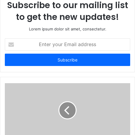
Subscribe to our mailing list
to get the new updates!
Lorem ipsum dolor sit amet, consectetur.
E
n
t
e
r
y
o
u
r
E
m
a
i
l
a