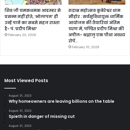
शिव जी चमकधमक आडम्बर से
रुद्राक्ष महोत्सव कुबेरेश्वर धाम
प्रसन्न नहीं होते, ‘भोलापन’ ही
सीहोर : सर्वसुविधायुक्त धार्मिक
उन्हें पाने का सबसे सहज रास्ता
आयोजन की तैयारियां अंतिम
है- पं. प्रदीप मिश्रा’
चरण में, पण्डित प्रदीप मिश्रा की
अपील- श्रद्धालु एक पौधा अवश्य
February 20, 2026
रोपें..
February 10, 2026
Most Viewed Posts
August 31, 2023
Why homeowners are leaving billions on the table
August 31, 2023
Spieth in danger of missing cut
August 31, 2023