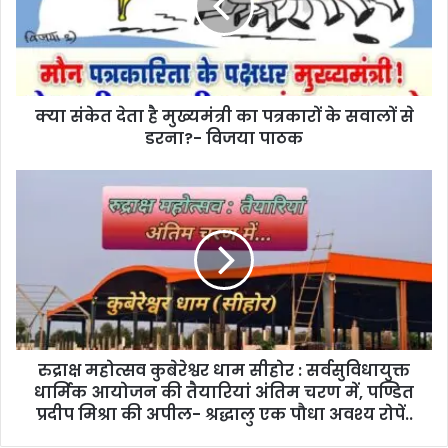
a
i
l
a
d
d
क्‍या संकेत देता है मुख्‍यमंत्री का पत्रकारों के सवालों से
r
डरना?- विजया पाठक
e
s
s
रुद्राक्ष महोत्सव कुबेरेश्वर धाम सीहोर : सर्वसुविधायुक्त
धार्मिक आयोजन की तैयारियां अंतिम चरण में, पण्डित
प्रदीप मिश्रा की अपील- श्रद्धालु एक पौधा अवश्य रोपें..