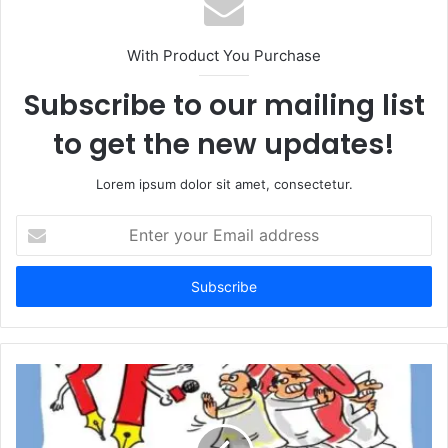
i
t
With Product You Purchase
e
Subscribe to our mailing list
to get the new updates!
Lorem ipsum dolor sit amet, consectetur.
E
n
t
e
r
y
o
u
r
E
m