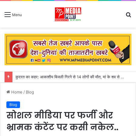
S
Menu
fo
अगस्त माह शुरु : सीहोर जिले में 31 जुलाई तक गत वर्ष की तुलना में 155 मिमी पीछे चल रही बारिश
Home
/
Blog
Blog
सोशल मीडिया पर फर्जी और
भ्रामक कंटेंट पर कसी नकेल..