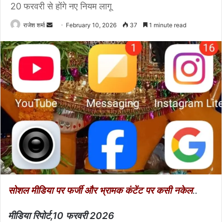
20 फरवरी से होंगे नए नियम लागू
राजेश शर्मा
S
February 10, 2026
37
1 minute read
e
n
d
a
n
e
m
a
i
l
सोशल मीडिया पर फर्जी और भ्रामक कंटेंट पर कसी नकेल
..
मीडिया रिपोर्ट,10 फरवरी 2026