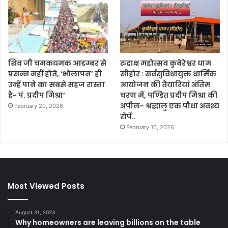
शिव जी चमकधमक आडम्बर से
रुद्राक्ष महोत्सव कुबेरेश्वर धाम
प्रसन्न नहीं होते, ‘भोलापन’ ही
सीहोर : सर्वसुविधायुक्त धार्मिक
उन्हें पाने का सबसे सहज रास्ता
आयोजन की तैयारियां अंतिम
है- पं. प्रदीप मिश्रा’
चरण में, पण्डित प्रदीप मिश्रा की
अपील- श्रद्धालु एक पौधा अवश्य
February 20, 2026
रोपें..
February 10, 2026
Most Viewed Posts
August 31, 2023
Why homeowners are leaving billions on the table