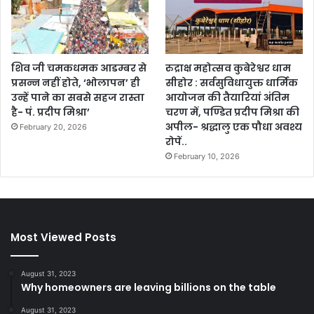
शिव जी चमकधमक आडम्बर से
रुद्राक्ष महोत्सव कुबेरेश्वर धाम
प्रसन्न नहीं होते, ‘भोलापन’ ही
सीहोर : सर्वसुविधायुक्त धार्मिक
उन्हें पाने का सबसे सहज रास्ता
आयोजन की तैयारियां अंतिम
है- पं. प्रदीप मिश्रा’
चरण में, पण्डित प्रदीप मिश्रा की
अपील- श्रद्धालु एक पौधा अवश्य
February 20, 2026
रोपें..
February 10, 2026
Most Viewed Posts
August 31, 2023
Why homeowners are leaving billions on the table
August 31, 2023