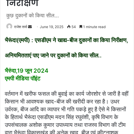
निरीक्षण
कुछ दुकानों को किया सील...
राजेश शर्मा
S
June 19, 2025
54
1 minute read
e
भैरूंदा(एमपी) : एसडीएम ने खाद्य-बीज दुकानों का किया निरीक्षण,
n
d
अनियमितताएं पाए जाने पर दुकानों को किया सील..
a
n
भैरुंदा,19 जून 2024
e
m
एमपी मीडिया पॉइंट
a
i
वर्तमान में खरीफ फसल की बुवाई का कार्य जोरशोर से जारी है वहीं
l
किसान भी आवश्यक खाद-बीज की खरीदी कर रहा है। उधर
उर्वरक, बीज आदि का व्यापार भी गति पकड़े हुए है ऐसे मे किसानों
के हितार्थ भैरूंदा एसडीएम मदन सिंह रघुवंशी, कृषि विभाग के
उपसंचालक अशोक कुमार उपाध्याय तथा राजस्व विभाग की टीम
द्वारा भैरूंदा विकासखंड की अनेक खाद, बीज एवं कीटनाशक