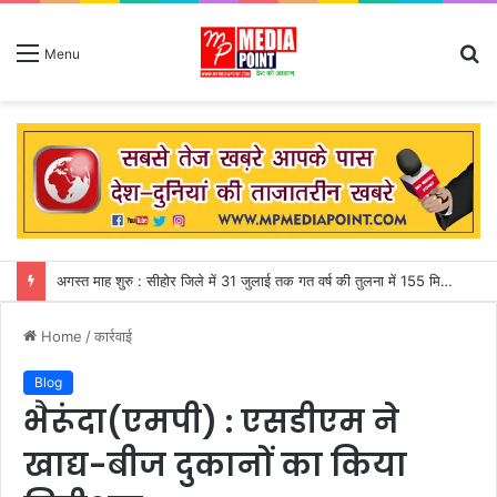
S
Menu
fo
जापान : शक्तिशाली भूकंप से शॉपिंग मॉल की दूसरी मंजिल ढही, मकवे में फंसे 50 से अधिक लोग
Home
/
कार्रवाई
Blog
भैरूंदा(एमपी) : एसडीएम ने
खाद्य-बीज दुकानों का किया