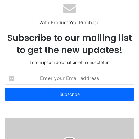
s
i
t
With Product You Purchase
e
Subscribe to our mailing list
to get the new updates!
Lorem ipsum dolor sit amet, consectetur.
E
n
t
e
r
y
o
u
r
E