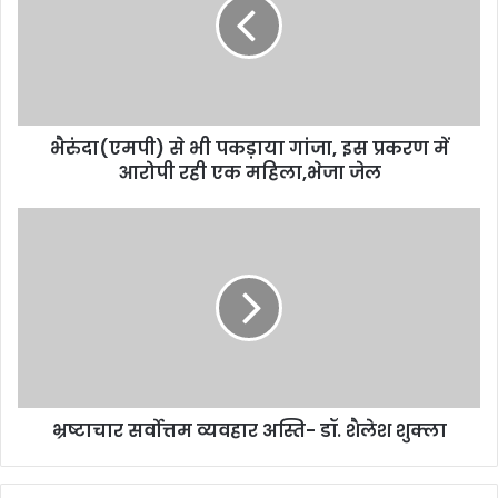
m
a
i
l
a
d
d
भैरुंदा(एमपी) से भी पकड़ाया गांजा, इस प्रकरण में
r
आरोपी रही एक महिला,भेजा जेल
e
s
s
भ्रष्टाचार सर्वोत्तम व्यवहार अस्ति- डॉ. शैलेश शुक्ला