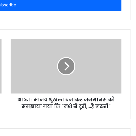
आष्टा : मानव श्रृंखला बनाकर जनमानस को
समझाया गया कि "नशे से दूरी,...है जरुरी"