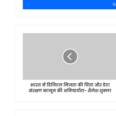
e
r
y
o
u
r
E
m
a
i
l
a
d
d
r
भारत में डिजिटल निजता की चिंता और डेटा
e
संरक्षण कानून की अनिवार्यता- शैलेश शुक्ला
s
s