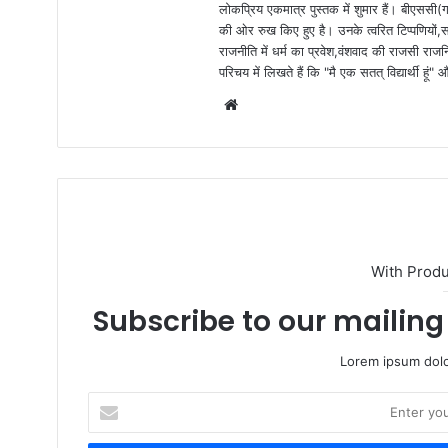
लोकप्रिय एकमात्र पुस्तक में शुमार हैं। बीएससी(ग
की ओर रुख किए हुए है। उनके त्वरित टिप्पणियों,
राजनीति में धर्म का प्रवेश,वंशवाद की राजसी राजन
परिचय में लिखते हैं कि "मै एक सतत् विद्यार्थी हू
W
e
b
s
i
t
e
With Prod
Subscribe to our mailing 
Lorem ipsum dolo
E
n
t