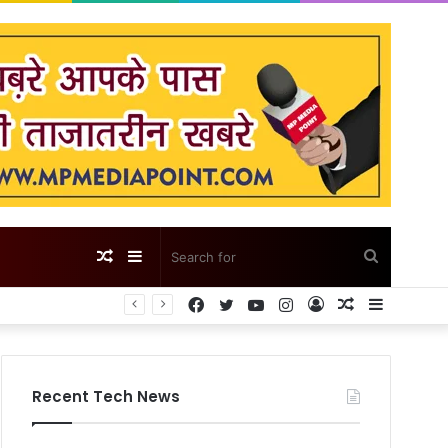
Random
Sidebar
Search
Facebook
Twitter
YouTube
Instagram
Log
Random
Sidebar
Article
for
In
Article
Recent Tech News