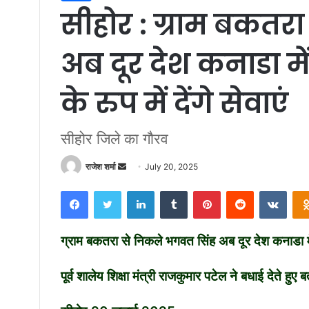
सीहोर : ग्राम बकतर
अब दूर देश कनाडा म
के रुप में देंगे सेवाएं
सीहोर जिले का गौरव
राजेश शर्मा
S
July 20, 2025
e
Facebook
Twitter
LinkedIn
Tumblr
Pinterest
Reddit
VKontakte
n
d
a
ग्राम बकतरा से निकले भगवत सिंह अब दूर देश कनाडा में अ
n
e
पूर्व शालेय शिक्षा मंत्री राजकुमार पटेल ने बधाई देते हु
m
a