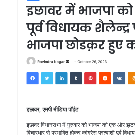
इछावर में भाजपा को 
पूर्व विधायक शैलेन्द्
भाजपा छोडक़र हुए कां
Ravindra Nagar
S
October 26, 2023
e
Facebook
Twitter
LinkedIn
Tumblr
Pinterest
Reddit
VKontakte
n
d
a
n
e
इछावर, एमपी मीडिया पॉइंट
m
a
इछावर विधानसभा में गुरुवार को भाजपा को एक ओर झटका
i
विचारधार से प्रभावित होकर कांग्रेस प्रत्याशी पूर्व विध
l