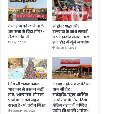
क्या राम को लाने वाले
सीहोर : श्रद्धा और
अब सत्ता से विदा होंगे?-
उल्लास के साथ मनाई
शैलेश तिवारी
गई महावीर जयंती, चल
समारोह में गूंजे जयघोष
July 7, 2026
March 31, 2026
शिव जी चमकधमक
रुद्राक्ष महोत्सव कुबेरेश्वर
आडम्बर से प्रसन्न नहीं
धाम सीहोर :
होते, ‘भोलापन’ ही उन्हें
सर्वसुविधायुक्त धार्मिक
पाने का सबसे सहज
आयोजन की तैयारियां
रास्ता है- पं. प्रदीप मिश्रा’
अंतिम चरण में, पण्डित
प्रदीप मिश्रा की अपील-
February 20, 2026