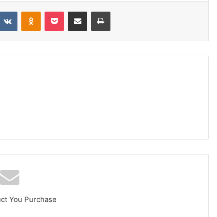
VKontakte
Odnoklassniki
Pocket
Share via Email
Print
uct You Purchase