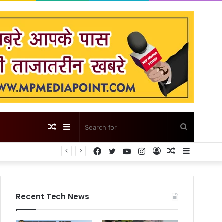
Random
Sidebar
Search
Facebook
Twitter
YouTube
Instagram
Log
Random
Sidebar
Article
for
In
Article
Recent Tech News