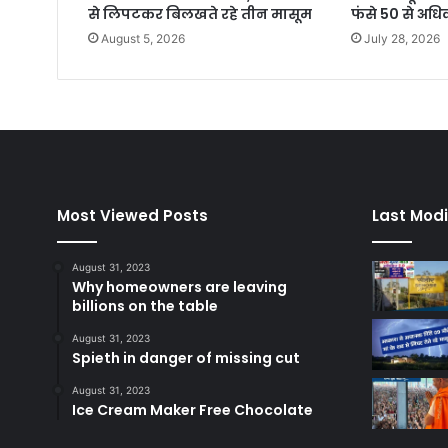
से लिपटकर बिलखते रहे तीन मासूम
फंसे 50 से अध
August 5, 2026
July 28, 2026
Most Viewed Posts
Last Modi
August 31, 2023
Why homeowners are leaving
billions on the table
August 31, 2023
Spieth in danger of missing cut
August 31, 2023
Ice Cream Maker Free Chocolate