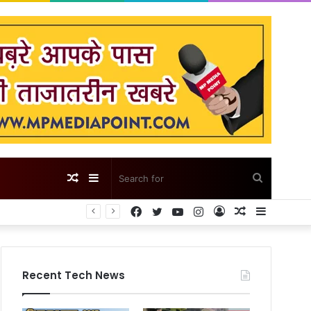
Random
Sidebar
Search
Facebook
Twitter
YouTube
Instagram
Log
Random
Sidebar
Article
for
In
Article
Recent Tech News