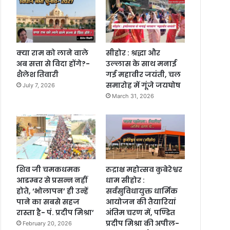
क्या राम को लाने वाले
सीहोर : श्रद्धा और
अब सत्ता से विदा होंगे?-
उल्लास के साथ मनाई
शैलेश तिवारी
गई महावीर जयंती, चल
समारोह में गूंजे जयघोष
July 7, 2026
March 31, 2026
शिव जी चमकधमक
रुद्राक्ष महोत्सव कुबेरेश्वर
आडम्बर से प्रसन्न नहीं
धाम सीहोर :
होते, ‘भोलापन’ ही उन्हें
सर्वसुविधायुक्त धार्मिक
पाने का सबसे सहज
आयोजन की तैयारियां
रास्ता है- पं. प्रदीप मिश्रा’
अंतिम चरण में, पण्डित
प्रदीप मिश्रा की अपील-
February 20, 2026