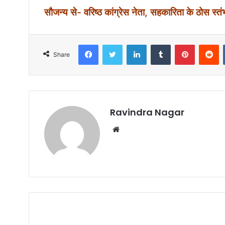
सौजन्य से- वरिष्ठ कांग्रेस नेता, सहकारिता के ठोस स्त
Facebook
Twitter
LinkedIn
Tumblr
Pinterest
Reddit
Share
Ravindra Nagar
W
e
b
s
i
t
e