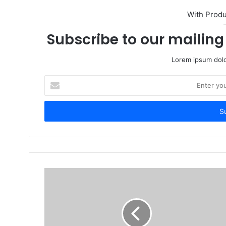
With Prod
Subscribe to our mailing 
Lorem ipsum dolo
E
n
t
e
r
y
o
u
r
E
m
a
i
l