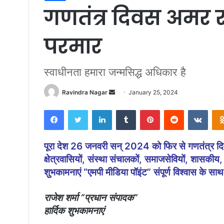
गणतंत्र दिवस अमर 
परमार
स्वाधीनता हमारा जन्मसिद्ध अधिकार है
Ravindra Nagar
S
January 25, 2024
e
Facebook
Twitter
LinkedIn
Tumblr
Pinterest
Reddit
VKontakte
n
d
a
पूरा देश 26 जनवरी सन् 2024 को फिर से गणतंत्र दिवस
n
क्षेत्रवासियों, संस्था संचालकों, समाजसेवियों, शासकीय
e
शुभकामनाएं “एमपी मीडिया पॉइंट” संपूर्ण विश्वास के सा
m
a
राजेश शर्मा “प्रधान संपादक”
i
हार्दिक शुभकामनाएं
l