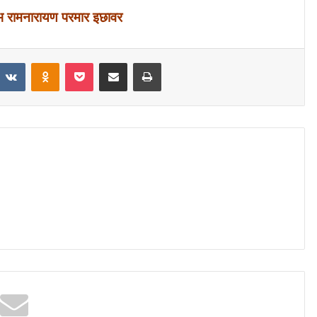
ंभ रामनारायण‌ परमार इछावर
VKontakte
Odnoklassniki
Pocket
Share via Email
Print