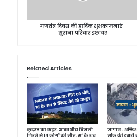
a
d
d
r
गणतंत्र दिवस की हार्दिक शुभकामनाएं-
e
सुराना परिवार इछावर
s
s
Related Articles
कुदरत का कहर: आकाशीय बिजली
जापान : शक्तिश
गिरने से 14 लोगों की मौत, मां के शव
मॉल की दूसरी म