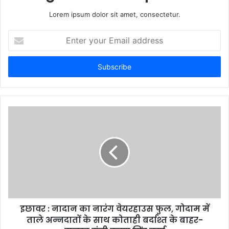
Lorem ipsum dolor sit amet, consectetur.
E
n
t
e
r
y
o
u
r
E
m
a
i
l
a
d
d
इछावर : नादान का नारंग वेयरहाउस फुल, गोदाम में
r
ताले अन्नदातों के साथ कोताही बर्दाश्त के बाहर-
e