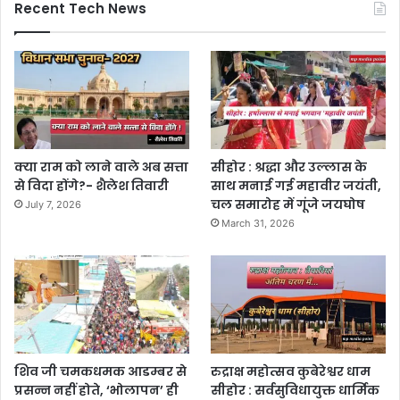
Recent Tech News
क्या राम को लाने वाले अब सत्ता
सीहोर : श्रद्धा और उल्लास के
से विदा होंगे?- शैलेश तिवारी
साथ मनाई गई महावीर जयंती,
चल समारोह में गूंजे जयघोष
July 7, 2026
March 31, 2026
शिव जी चमकधमक आडम्बर से
रुद्राक्ष महोत्सव कुबेरेश्वर धाम
प्रसन्न नहीं होते, ‘भोलापन’ ही
सीहोर : सर्वसुविधायुक्त धार्मिक