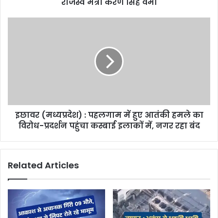
राजस्व मंत्री करण सिंह वर्मा
s
s
इछावर (मध्यप्रदेश) : पहलगाम में हुए आतंकी हमले का
विरोध-प्रदर्शन पहुंचा कस्बाई इलाकों में, नगर रहा बंद
Related Articles