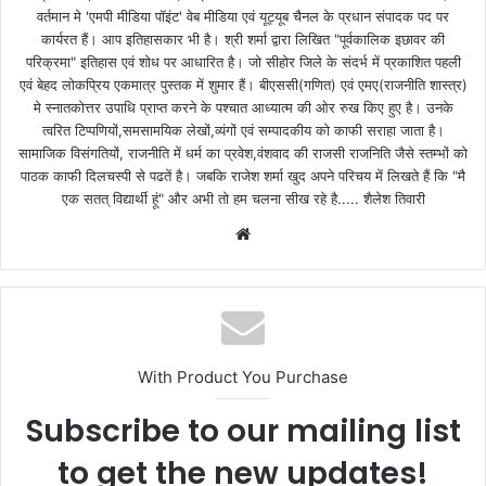
वर्तमान मे 'एमपी मीडिया पॉइंट' वेब मीडिया एवं यूट्यूब चैनल के प्रधान संपादक पद पर
कार्यरत हैं। आप इतिहासकार भी है। श्री शर्मा द्वारा लिखित "पूर्वकालिक इछावर की
परिक्रमा" इतिहास एवं शोध पर आधारित है। जो सीहोर जिले के संदर्भ में प्रकाशित पहली
एवं बेहद लोकप्रिय एकमात्र पुस्तक में शुमार हैं। बीएससी(गणित) एवं एमए(राजनीति शास्त्र)
मे स्नातकोत्तर उपाधि प्राप्त करने के पश्चात आध्यात्म की ओर रुख किए हुए है। उनके
त्वरित टिप्पणियों,समसामयिक लेखों,व्यंगों एवं सम्पादकीय को काफी सराहा जाता है।
सामाजिक विसंगतियों, राजनीति में धर्म का प्रवेश,वंशवाद की राजसी राजनिति जैसे स्तम्भों को
पाठक काफी दिलचस्पी से पढतें है। जबकि राजेश शर्मा खुद अपने परिचय में लिखते हैं कि "मै
एक सतत् विद्यार्थी हूं" और अभी तो हम चलना सीख रहे है..... शैलेश तिवारी
W
e
b
s
i
t
With Product You Purchase
e
Subscribe to our mailing list
to get the new updates!