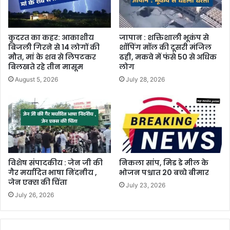
कुदरत का कहर: आकाशीय
जापान : शक्तिशाली भूकंप से
बिजली गिरने से 14 लोगों की
शॉपिंग मॉल की दूसरी मंजिल
मौत, मां के शव से लिपटकर
ढही, मकवे में फंसे 50 से अधिक
बिलखते रहे तीन मासूम
लोग
August 5, 2026
July 28, 2026
विशेष संपादकीय : जेन जी की
निकला सांप, मिड डे मील के
गैर मर्यादित भाषा निंदनीय ,
भोजन पश्चात 20 बच्चे बीमार
जेन एक्स की चिंता
July 23, 2026
July 26, 2026