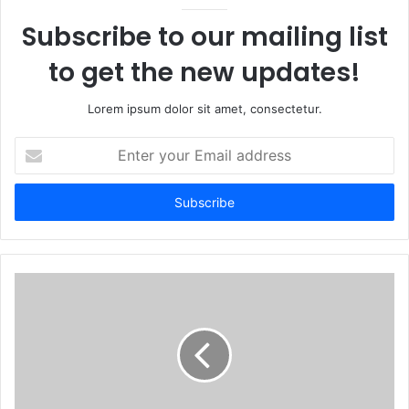
e
Subscribe to our mailing list
to get the new updates!
Lorem ipsum dolor sit amet, consectetur.
E
n
t
e
r
y
o
u
r
E
m
a
i
l