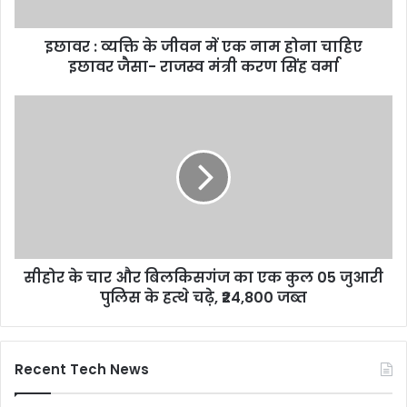
a
d
d
इछावर : व्यक्ति के जीवन में एक नाम होना चाहिए
r
इछावर जैसा- राजस्व मंत्री करण सिंह वर्मा
e
s
s
सीहोर के चार और बिलकिसगंज का एक कुल 05 जुआरी
पुलिस के हत्थे चढ़े, ₹24,800 जब्त
Recent Tech News