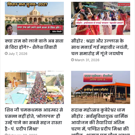
क्या राम को लाने वाले अब सत्ता
सीहोर : श्रद्धा और उल्लास के
से विदा होंगे?- शैलेश तिवारी
साथ मनाई गई महावीर जयंती,
चल समारोह में गूंजे जयघोष
July 7, 2026
March 31, 2026
शिव जी चमकधमक आडम्बर से
रुद्राक्ष महोत्सव कुबेरेश्वर धाम
प्रसन्न नहीं होते, ‘भोलापन’ ही
सीहोर : सर्वसुविधायुक्त धार्मिक
उन्हें पाने का सबसे सहज रास्ता
आयोजन की तैयारियां अंतिम
है- पं. प्रदीप मिश्रा’
चरण में, पण्डित प्रदीप मिश्रा की