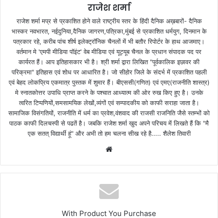
राजेश शर्मा
राजेश शर्मा मप्र से प्रकाशित होने वाले राष्ट्रीय स्तर के हिंदी दैनिक अख़बारों- दैनिक
भास्कर नवभारत, नईदुनिया,दैनिक जागरण,पत्रिका,मुंबई से प्रकाशित धर्मयुग, दिनमान के
पत्रकार रहे, करीब पांच शीर्ष इलेक्ट्रॉनिक चैनलों में भी बतौर रिपोर्टर के हाथ आजमाए।
वर्तमान मे 'एमपी मीडिया पॉइंट' वेब मीडिया एवं यूट्यूब चैनल के प्रधान संपादक पद पर
कार्यरत हैं। आप इतिहासकार भी है। श्री शर्मा द्वारा लिखित "पूर्वकालिक इछावर की
परिक्रमा" इतिहास एवं शोध पर आधारित है। जो सीहोर जिले के संदर्भ में प्रकाशित पहली
एवं बेहद लोकप्रिय एकमात्र पुस्तक में शुमार हैं। बीएससी(गणित) एवं एमए(राजनीति शास्त्र)
मे स्नातकोत्तर उपाधि प्राप्त करने के पश्चात आध्यात्म की ओर रुख किए हुए है। उनके
त्वरित टिप्पणियों,समसामयिक लेखों,व्यंगों एवं सम्पादकीय को काफी सराहा जाता है।
सामाजिक विसंगतियों, राजनीति में धर्म का प्रवेश,वंशवाद की राजसी राजनिति जैसे स्तम्भों को
पाठक काफी दिलचस्पी से पढतें है। जबकि राजेश शर्मा खुद अपने परिचय में लिखते हैं कि "मै
एक सतत् विद्यार्थी हूं" और अभी तो हम चलना सीख रहे है..... शैलेश तिवारी
W
e
b
s
i
t
With Product You Purchase