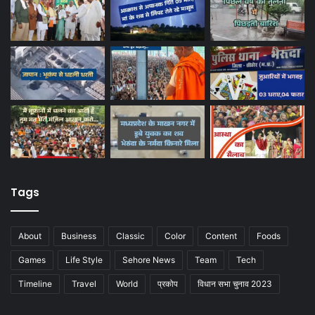
Tags
About
Business
Classic
Color
Content
Foods
Games
Life Style
Sehore News
Team
Tech
Timeline
Travel
World
प्रकोप
विधान सभा चुनाव 2023