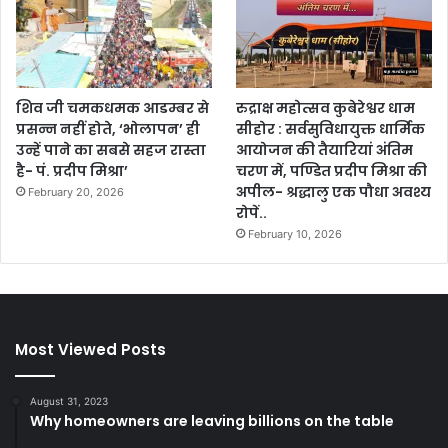
शिव जी चमकधमक आडम्बर से
रुद्राक्ष महोत्सव कुबेरेश्वर धाम
प्रसन्न नहीं होते, ‘भोलापन’ ही
सीहोर : सर्वसुविधायुक्त धार्मिक
उन्हें पाने का सबसे सहज रास्ता
आयोजन की तैयारियां अंतिम
है- पं. प्रदीप मिश्रा’
चरण में, पण्डित प्रदीप मिश्रा की
अपील- श्रद्धालु एक पौधा अवश्य
February 20, 2026
रोपें..
February 10, 2026
Most Viewed Posts
August 31, 2023
Why homeowners are leaving billions on the table