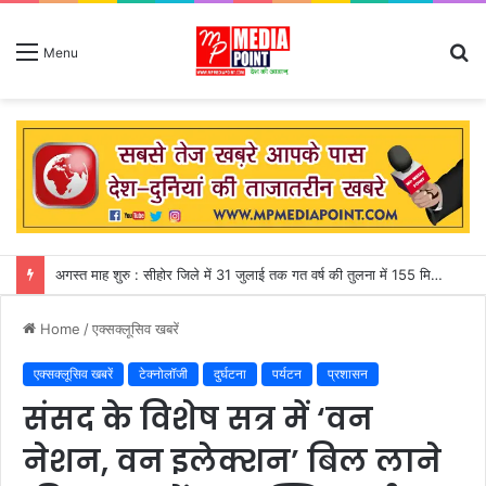
S
Menu
fo
अगस्त माह शुरु : सीहोर जिले में 31 जुलाई तक गत वर्ष की तुलना में 155 मिमी पीछे चल रही बारिश
Home
/
एक्सक्लूसिव खबरें
एक्सक्लूसिव खबरें
टेक्नोलॉजी
दुर्घटना
पर्यटन
प्रशासन
संसद के विशेष सत्र में ‘वन
नेशन, वन इलेक्शन’ बिल लाने