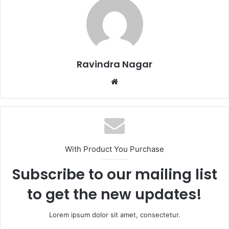
Ravindra Nagar
W
e
b
s
i
t
With Product You Purchase
e
Subscribe to our mailing list
to get the new updates!
Lorem ipsum dolor sit amet, consectetur.